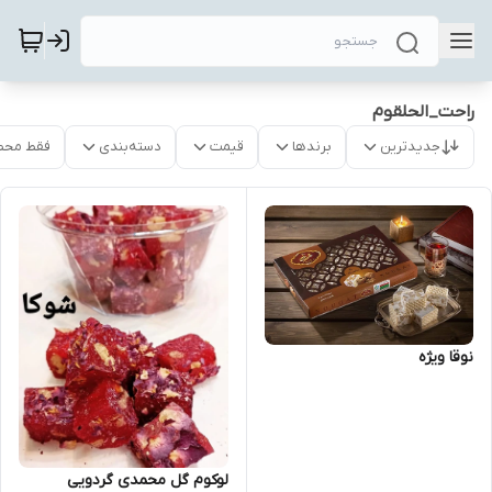
راحت_الحلقوم
جدیدترین
برندها
قیمت
دسته‌بندی
فقط محص
نوقا ویژه
لوکوم گل محمدی گردویی