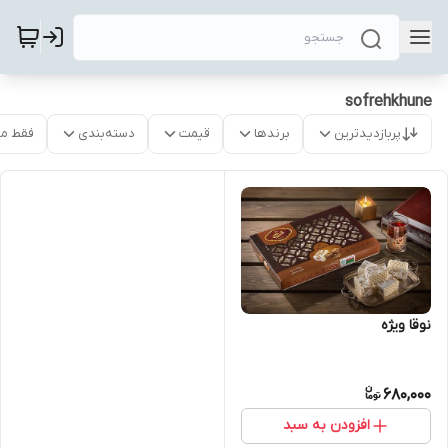
sofrehkhune
پربازدیدترین
برندها
قیمت
دسته‌بندی
فقط م
نوقا ویژه
680,000
افزودن به سبد